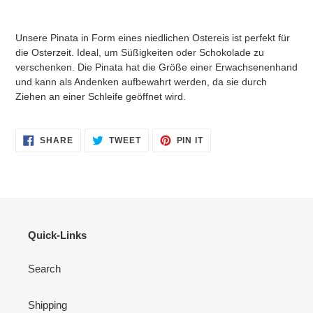
Adding
product
Unsere Pinata in Form eines niedlichen Ostereis ist perfekt für
to
die Osterzeit. Ideal, um Süßigkeiten oder Schokolade zu
your
verschenken. Die Pinata hat die Größe einer Erwachsenenhand
cart
und kann als Andenken aufbewahrt werden, da sie durch
Ziehen an einer Schleife geöffnet wird.
SHARE
TWEET
PIN
SHARE
TWEET
PIN IT
ON
ON
ON
FACEBOOK
TWITTER
PINTEREST
Quick-Links
Search
Shipping