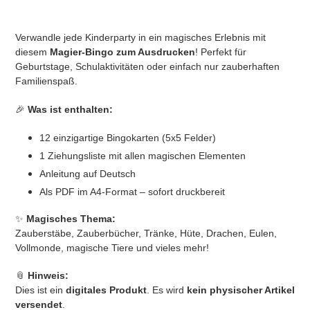
Adding
product
Verwandle jede Kinderparty in ein magisches Erlebnis mit
to
diesem
Magier-Bingo zum Ausdrucken
! Perfekt für
your
Geburtstage, Schulaktivitäten oder einfach nur zauberhaften
cart
Familienspaß.
🎉
Was ist enthalten:
12 einzigartige Bingokarten (5x5 Felder)
1 Ziehungsliste mit allen magischen Elementen
Anleitung auf Deutsch
Als PDF im A4-Format – sofort druckbereit
✨
Magisches Thema:
Zauberstäbe, Zauberbücher, Tränke, Hüte, Drachen, Eulen,
Vollmonde, magische Tiere und vieles mehr!
📎
Hinweis:
Dies ist ein
digitales Produkt
. Es wird
kein physischer Artikel
versendet
.