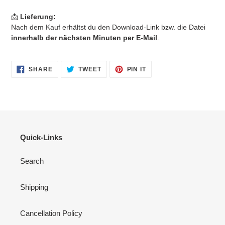
📩
Lieferung:
Nach dem Kauf erhältst du den Download-Link bzw. die Datei
innerhalb der nächsten Minuten per E-Mail
.
SHARE
TWEET
PIN
SHARE
TWEET
PIN IT
ON
ON
ON
FACEBOOK
TWITTER
PINTEREST
Quick-Links
Search
Shipping
Cancellation Policy