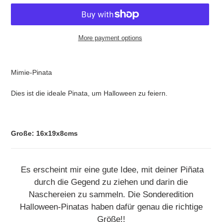
More payment options
Adding
product
Mimie-Pinata
to
your
Dies ist die ideale Pinata, um Halloween zu feiern.
cart
Große: 16x19x8cms
Es erscheint mir eine gute Idee, mit deiner Piñata
durch die Gegend zu ziehen und darin die
Naschereien zu sammeln. Die Sonderedition
Halloween-Pinatas haben dafür genau die richtige
Größe!!