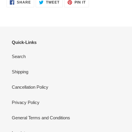
SHARE
TWEET
PIN
SHARE
TWEET
PIN IT
ON
ON
ON
FACEBOOK
TWITTER
PINTEREST
Quick-Links
Search
Shipping
Cancellation Policy
Privacy Policy
General Terms and Conditions