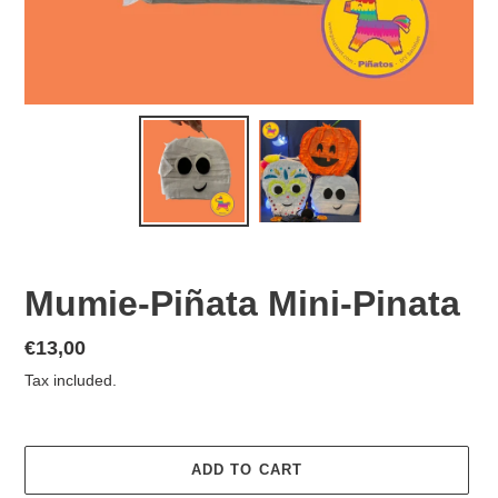
Mumie-Piñata Mini-Pinata
Regular
€13,00
price
Tax included.
ADD TO CART