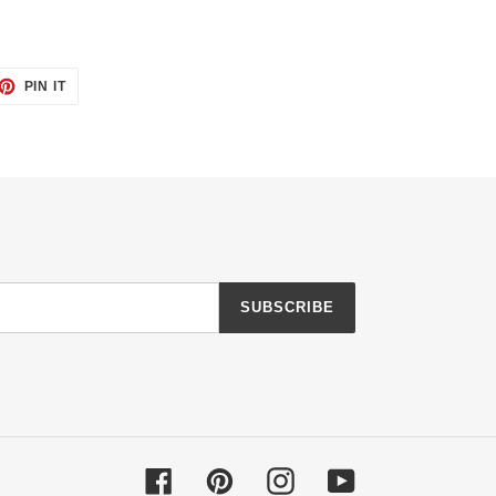
ET
PIN
PIN IT
ON
TTER
PINTEREST
SUBSCRIBE
Facebook
Pinterest
Instagram
YouTube