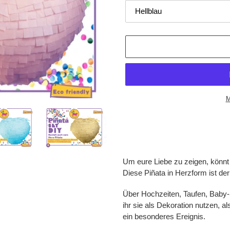
M
Adding
product
to
your
Um eure Liebe zu zeigen, könn
cart
Diese Piñata in Herzform ist der 
Über Hochzeiten, Taufen, Baby-
ihr sie als Dekoration nutzen, 
ein besonderes Ereignis.