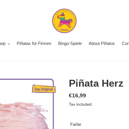
hop
Piñatas für Firmen
Bingo-Spiele
About Piñatos
Con
Piñata Herz
Regular
€16,99
price
Tax included.
Farbe