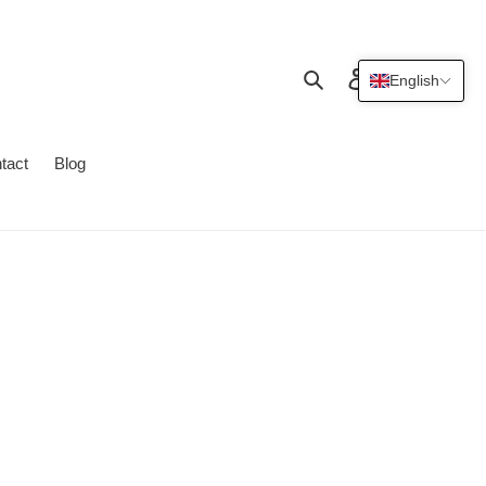
Search
Log in
Cart
English
tact
Blog