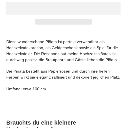
Adding
product
Diese wunderschöne Piñata ist perfekt verwendbar als
to
Hochzeitsdekoration, als Geldgeschenk sowie als Spiel für die
your
Hochzeitsfeier. Die Resonanz auf meine Hochzeitspiñatas ist
cart
durchweg positiv: die Brautpaare und Gäste lieben die Piñata.
Die Piñata besteht aus Papierrosen und durch ihre hellen
Farben wirkt sie elegant, raffiniert und dekoriert jeglichen Platz.
Umfang: etwa 100 cm
Brauchts du eine kleinere