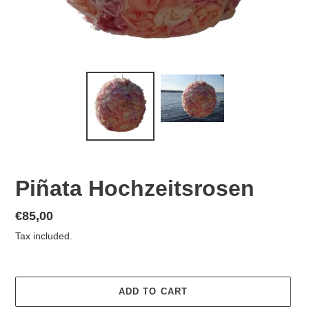
Piñata Hochzeitsrosen
Regular
€85,00
price
Tax included.
ADD TO CART