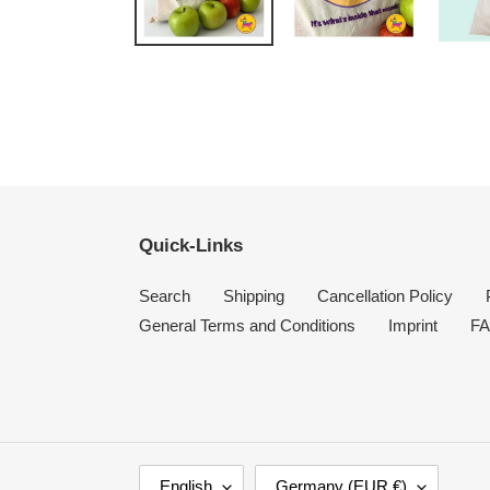
Quick-Links
Search
Shipping
Cancellation Policy
General Terms and Conditions
Imprint
F
L
C
English
Germany (EUR €)