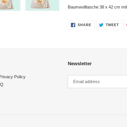
Baumwolltasche 38 x 42 cm mit
SHARE
TWE
SHARE
TWEET
ON
ON
FACEBOOK
TWI
Newsletter
Privacy Policy
AQ