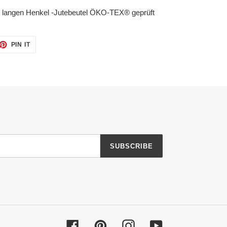
 langen Henkel -Jutebeutel ÖKO-TEX® geprüft
ET
PIN
PIN IT
ON
TTER
PINTEREST
SUBSCRIBE
Facebook
Pinterest
Instagram
YouTube