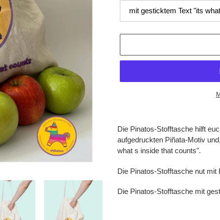
M
Adding
product
Die Pinatos-Stofftasche hilft e
to
aufgedruckten Piñata-Motiv und, 
your
what s inside that counts".
cart
Die Pinatos-Stofftasche nut mit
Die Pinatos-Stofftasche mit ges