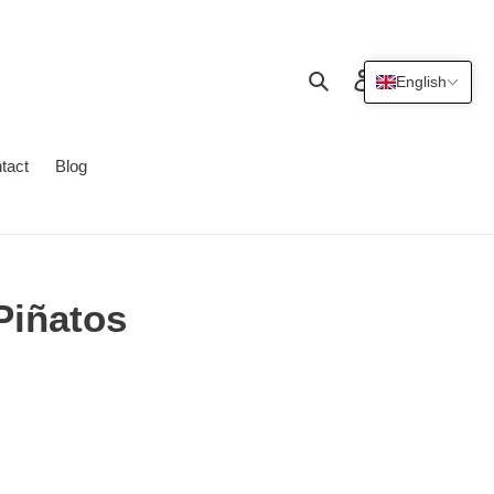
Search
Log in
Cart
English
tact
Blog
Piñatos