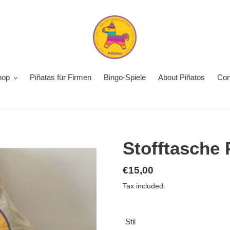
hop
Piñatas für Firmen
Bingo-Spiele
About Piñatos
Con
Stofftasche 
Regular
€15,00
price
Tax included.
Stil