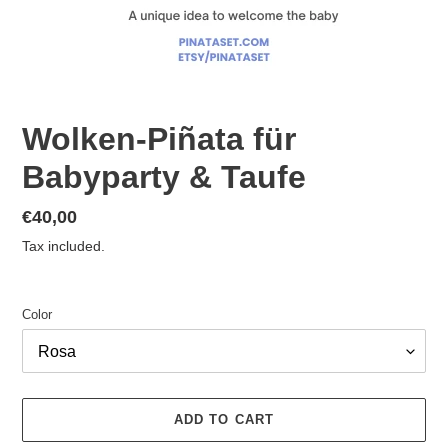
Wolken-Piñata für
Babyparty & Taufe
Regular
€40,00
price
Tax included.
Color
ADD TO CART