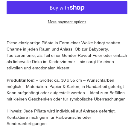
More payment options
Adding
product
Diese einzigartige Piñata in Form einer Wolke bringt sanften
to
Charme in jeden Raum und Anlass. Ob zur Babyparty,
your
Taufzeremonie, als Teil einer Gender-Reveal-Feier oder einfach
cart
als liebevolle Deko im Kinderzimmer – sie sorgt für einen
stilvollen und emotionalen Akzent.
Produktinfos:
– Größe: ca. 30 x 55 cm – Wunschfarben
möglich – Materialien: Papier & Karton, in Handarbeit gefertigt –
Kann aufgehängt oder aufgestellt werden – Ideal zum Befüllen
mit kleinen Geschenken oder für symbolische Überraschungen
Hinweis: Jede Piñata wird individuell auf Anfrage gefertigt.
Kontaktiere mich gern für Farbwünsche oder
Sonderanfertigungen.