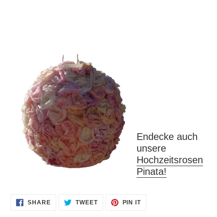
Endecke auch
unsere
Hochzeitsrosen
Pinata!
SHARE
TWEET
PIN
SHARE
TWEET
PIN IT
ON
ON
ON
FACEBOOK
TWITTER
PINTEREST