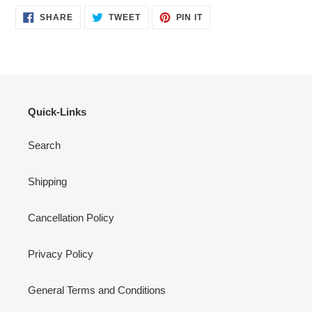
SHARE
TWEET
PIN
SHARE
TWEET
PIN IT
ON
ON
ON
FACEBOOK
TWITTER
PINTEREST
Quick-Links
Search
Shipping
Cancellation Policy
Privacy Policy
General Terms and Conditions