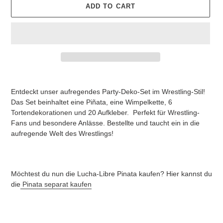
ADD TO CART
Adding
product
Entdeckt unser aufregendes Party-Deko-Set im Wrestling-Stil!
to
Das Set beinhaltet eine Piñata, eine Wimpelkette, 6
your
Tortendekorationen und 20 Aufkleber. Perfekt für Wrestling-
cart
Fans und besondere Anlässe. Bestellte und taucht ein in die
aufregende Welt des Wrestlings!
Möchtest du nun die Lucha-Libre Pinata kaufen? Hier kannst du
die
Pinata separat kaufen