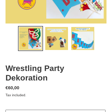
Wrestling Party
Dekoration
Regular
€60,00
price
Tax included.