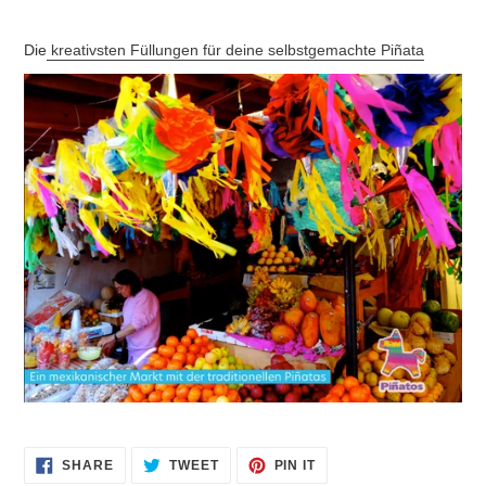
Die
kreativsten Füllungen für deine selbstgemachte Piñata
SHARE
TWEET
PIN
SHARE
TWEET
PIN IT
ON
ON
ON