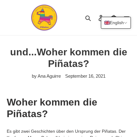
Skip
to
content
Search
Log in
Cart
English
und...Woher kommen die
Piñatas?
by Ana Aguirre
September 16, 2021
Woher kommen die
Piñatas?
Es gibt zwei Geschichten über den Ursprung der Piñatas.
Der