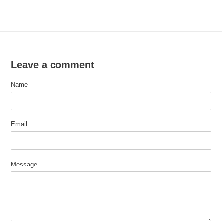
FACEBOOK
TWITTER
PINTEREST
Leave a comment
Name
Email
Message