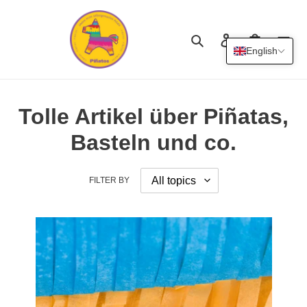
Skip
to
content
Search
Log in
Cart
English
Tolle Artikel über Piñatas,
Basteln und co.
FILTER BY