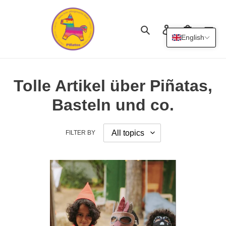
Skip
to
content
Search
Log in
Cart
English
Tolle Artikel über Piñatas,
Basteln und co.
FILTER BY