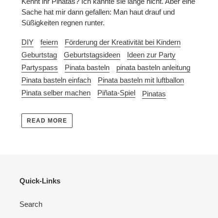
Kennt ihr Piñatas? Ich kannte sie lange nicht. Aber eine
Sache hat mir dann gefallen: Man haut drauf und
Süßigkeiten regnen runter.
DIY
feiern
Förderung der Kreativität bei Kindern
Geburtstag
Geburtstagsideen
Ideen zur Party
Partyspass
Pinata basteln
pinata basteln anleitung
Pinata basteln einfach
Pinata basteln mit luftballon
Pinata selber machen
Piñata-Spiel
Pinatas
READ MORE
Quick-Links
Search